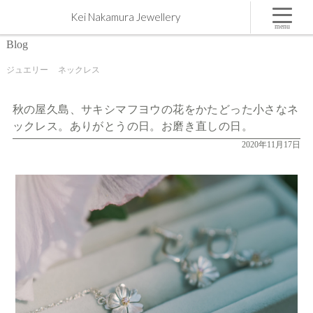
秋の屋久島、サキシマフヨウの花をかたどった小さなネックレス。ありがとうの日。お磨き直し
Kei Nakamura Jewellery
の日。 | 屋久島,ジュエリー,オーダーメイドのマリッジリング（結婚・婚約指輪）制作 | Kei
Nakamura Jewellery Blog
menu
Blog
ジュエリー
ネックレス
秋の屋久島、サキシマフヨウの花をかたどった小さなネ
ックレス。ありがとうの日。お磨き直しの日。
2020年11月17日