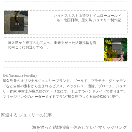
ハイビスカスも山茶花もイエローゴールド
も！南国日和、屋久島 ジュエリー制作記
<<
屋久島から東京のお二人へ。出来上がった結婚指輪を海
の向こうにお送りする日。
>>
Kei Nakamura Jewellery
屋久島発のオリジナルジュエリーブランド。ゴールド、プラチナ、ダイヤモン
ドなど自然の素材から生まれるピアス、ネックレス、指輪、ブローチ。ジュエ
リー作家 中村圭が屋久島のアトリエにて、１点ずつハンドメイドで作ります。
マリッジリングのオーダーメイドプラン“屋久島でつくる結婚指輪”に夢中。
関連する ジュエリーの記事
海を渡った結婚指輪一休みしていたマリッジリング