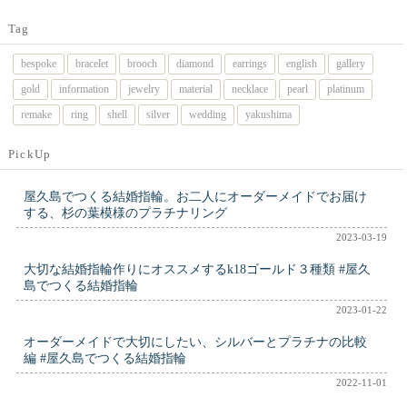
Tag
bespoke
bracelet
brooch
diamond
earrings
english
gallery
gold
information
jewelry
material
necklace
pearl
platinum
remake
ring
shell
silver
wedding
yakushima
PickUp
屋久島でつくる結婚指輪。お二人にオーダーメイドでお届け
する、杉の葉模様のプラチナリング
2023-03-19
大切な結婚指輪作りにオススメするk18ゴールド３種類 #屋久
島でつくる結婚指輪
2023-01-22
オーダーメイドで大切にしたい、シルバーとプラチナの比較
編 #屋久島でつくる結婚指輪
2022-11-01