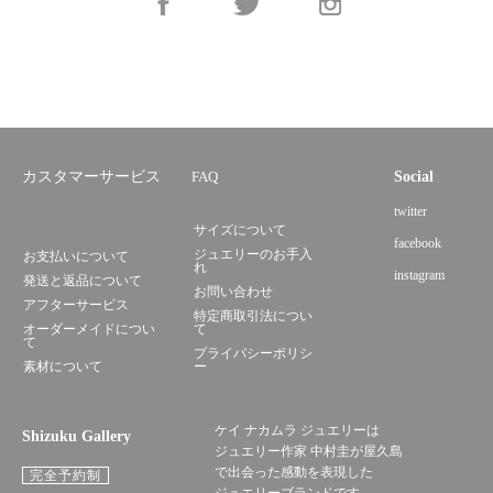
カスタマーサービス
FAQ
Social
twitter
サイズについて
facebook
ジュエリーのお手入
お支払いについて
れ
instagram
発送と返品について
お問い合わせ
アフターサービス
特定商取引法につい
オーダーメイドについ
て
て
プライバシーポリシ
素材について
ー
ケイ ナカムラ ジュエリーは
Shizuku Gallery
ジュエリー作家 中村圭が屋久島
で出会った感動を表現した
完全予約制
ジュエリーブランドです。