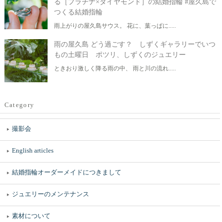
る［プラチナ×ダイヤモンド］の結婚指輪 #屋久島で
つくる結婚指輪
雨上がりの屋久島サウス。 花に、葉っぱに.....
雨の屋久島 どう過ごす？ しずくギャラリーでいつ
もの土曜日 ポツリ、しずくのジュエリー
ときおり激しく降る雨の中、 雨と川の流れ.....
Category
撮影会
English articles
結婚指輪オーダーメイドにつきまして
ジュエリーのメンテナンス
素材について