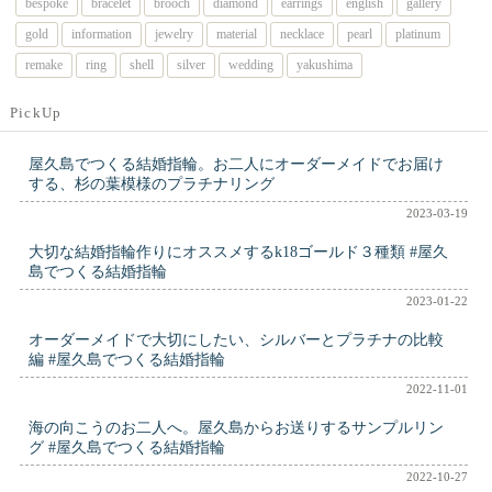
bespoke
bracelet
brooch
diamond
earrings
english
gallery
gold
information
jewelry
material
necklace
pearl
platinum
remake
ring
shell
silver
wedding
yakushima
PickUp
屋久島でつくる結婚指輪。お二人にオーダーメイドでお届け
する、杉の葉模様のプラチナリング
2023-03-19
大切な結婚指輪作りにオススメするk18ゴールド３種類 #屋久
島でつくる結婚指輪
2023-01-22
オーダーメイドで大切にしたい、シルバーとプラチナの比較
編 #屋久島でつくる結婚指輪
2022-11-01
海の向こうのお二人へ。屋久島からお送りするサンプルリン
グ #屋久島でつくる結婚指輪
2022-10-27