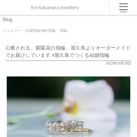
心癒される。紫陽花の指輪、屋久島よりオーダーメイドでお届けしています #屋久島でつくる結
Kei Nakamura Jewellery
婚指輪 | 屋久島,ジュエリー,オーダーメイドのマリッジリング（結婚・婚約指輪）制作 | Kei
Nakamura Jewellery Blog
menu
Blog
ジュエリー
結婚指輪/婚約指輪
指輪
心癒される。紫陽花の指輪、屋久島よりオーダーメイド
でお届けしています #屋久島でつくる結婚指輪
2022年10月28日