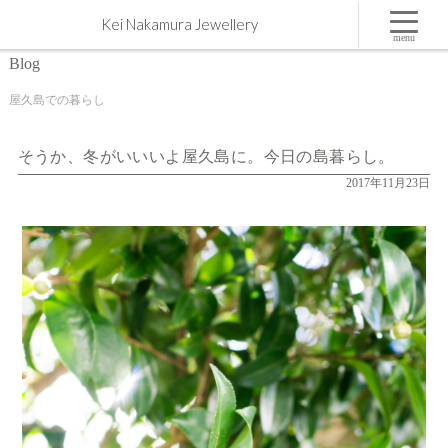
そうか、冬がいいいよ屋久島に。今日の島暮らし。 | 屋久島,ジュエリー,オーダーメイドのマリッ
Kei Nakamura Jewellery
ジリング（結婚・婚約指輪）制作 | Kei Nakamura Jewellery Blog
menu
Blog
屋久島での暮らし
そうか、冬がいいいよ屋久島に。今日の島暮らし。
2017年11月23日