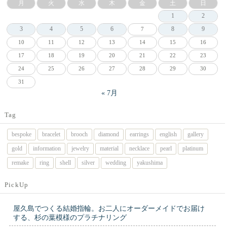
月
火
水
木
金
土
日
1
2
3
4
5
6
8
9
7
10
11
12
13
14
15
16
17
18
19
20
21
22
23
24
25
26
27
28
29
30
31
« 7月
Tag
bespoke
bracelet
brooch
diamond
earrings
english
gallery
gold
information
jewelry
material
necklace
pearl
platinum
remake
ring
shell
silver
wedding
yakushima
PickUp
屋久島でつくる結婚指輪。お二人にオーダーメイドでお届け
する、杉の葉模様のプラチナリング