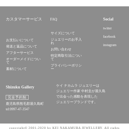
カスタマーサービス
FAQ
Social
twitter
サイズについて
facebook
ジュエリーのお手入
お支払いについて
れ
instagram
発送と返品について
お問い合わせ
アフターサービス
特定商取引法につい
オーダーメイドについ
て
て
プライバシーポリシ
素材について
ー
ケイ ナカムラ ジュエリーは
Shizuku Gallery
ジュエリー作家 中村圭が屋久島
で出会った感動を表現した
完全予約制
ジュエリーブランドです。
鹿児島県熊毛郡屋久島町
tel:0997-47-3547
copyright© 2001-2020 by KEI NAKAMURA JEWELLERY. All rights