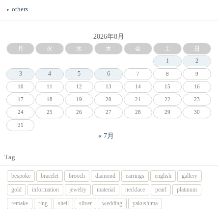
others
2026年8月
月
火
水
木
金
土
日
1
2
3
4
5
6
7
8
9
10
11
12
13
14
15
16
17
18
19
20
21
22
23
24
25
26
27
28
29
30
31
« 7月
Tag
bespoke
bracelet
brooch
diamond
earrings
english
gallery
gold
information
jewelry
material
necklace
pearl
platinum
remake
ring
shell
silver
wedding
yakushima