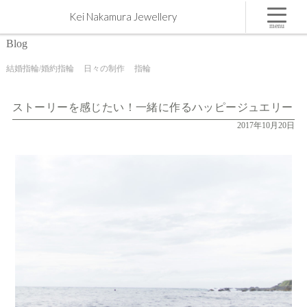
ストーリーを感じたい！一緒に作るハッピージュエリー | 屋久島,ジュエリー,オーダーメイドのマ
Kei Nakamura Jewellery
リッジリング（結婚・婚約指輪）制作 | Kei Nakamura Jewellery Blog
menu
Blog
結婚指輪/婚約指輪
日々の制作
指輪
ストーリーを感じたい！一緒に作るハッピージュエリー
2017年10月20日