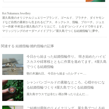
Kei Nakamura Jewellery
屋久島発のオリジナルジュエリーブランド。ゴールド、プラチナ、ダイヤモン
ドなど自然の素材から生まれるピアス、ネックレス、指輪、ブローチ。ジュエ
リー作家 中村圭が屋久島のアトリエにて、１点ずつハンドメイドで作ります。
マリッジリングのオーダーメイドプラン“屋久島でつくる結婚指輪”に夢中。
関連する 結婚指輪/婚約指輪の記事
今日から始まった結婚指輪作り。 咲き始めたハイビ
スカスや緋寒桜とともに作業を進めてます。#屋久島
でつくる結婚指輪
朝の木漏れ日。 今日から始まったレディー.....
シャンパンゴールドの素敵なところ。心穏やかにな
る結婚指輪づくり #屋久島でつくる結婚指輪
屋久島サウスでは冷たい雨が降ったり止んだ.....
ご結婚10周年のリメイクリング。屋久島でつくる結