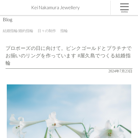
プロポーズの日に向けて。ピンクゴールドとプラチナでお揃いのリングを作っています #屋久島
Kei Nakamura Jewellery
でつくる結婚指輪 | 屋久島,ジュエリー,オーダーメイドのマリッジリング（結婚・婚約指輪）制作
| Kei Nakamura Jewellery Blog
menu
Blog
結婚指輪/婚約指輪
日々の制作
指輪
プロポーズの日に向けて。ピンクゴールドとプラチナで
お揃いのリングを作っています #屋久島でつくる結婚指
輪
2024年7月23日