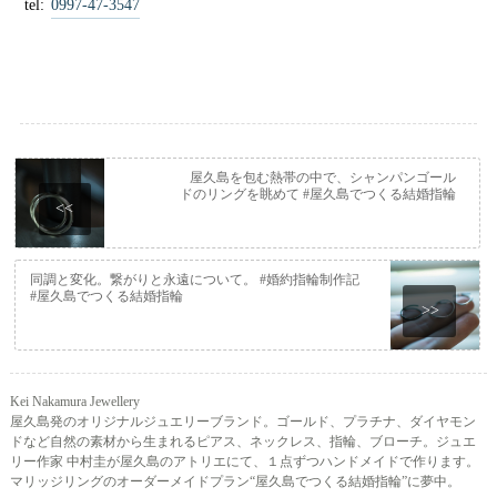
tel:
0997-47-3547
屋久島を包む熱帯の中で、シャンパンゴール
ドのリングを眺めて #屋久島でつくる結婚指輪
<<
同調と変化。繋がりと永遠について。 #婚約指輪制作記
#屋久島でつくる結婚指輪
>>
Kei Nakamura Jewellery
屋久島発のオリジナルジュエリーブランド。ゴールド、プラチナ、ダイヤモン
ドなど自然の素材から生まれるピアス、ネックレス、指輪、ブローチ。ジュエ
リー作家 中村圭が屋久島のアトリエにて、１点ずつハンドメイドで作ります。
マリッジリングのオーダーメイドプラン“屋久島でつくる結婚指輪”に夢中。