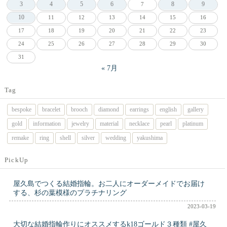
3
4
5
6
8
9
7
10
11
12
13
14
15
16
17
18
19
20
21
22
23
24
25
26
27
28
29
30
31
« 7月
Tag
bespoke
bracelet
brooch
diamond
earrings
english
gallery
gold
information
jewelry
material
necklace
pearl
platinum
remake
ring
shell
silver
wedding
yakushima
PickUp
屋久島でつくる結婚指輪。お二人にオーダーメイドでお届け
する、杉の葉模様のプラチナリング
2023-03-19
大切な結婚指輪作りにオススメするk18ゴールド３種類 #屋久