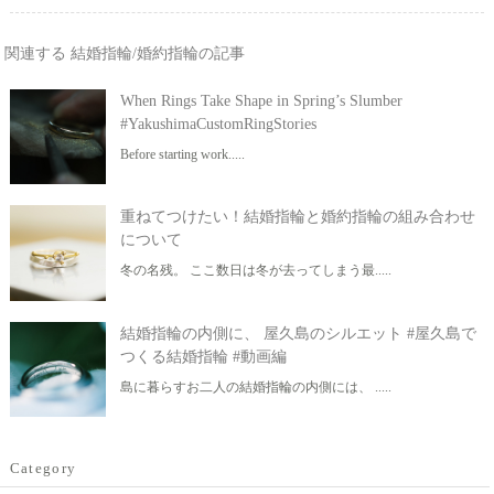
関連する 結婚指輪/婚約指輪の記事
When Rings Take Shape in Spring’s Slumber
#YakushimaCustomRingStories
Before starting work.....
重ねてつけたい！結婚指輪と婚約指輪の組み合わせ
について
冬の名残。 ここ数日は冬が去ってしまう最.....
結婚指輪の内側に、 屋久島のシルエット #屋久島で
つくる結婚指輪 #動画編
島に暮らすお二人の結婚指輪の内側には、 .....
Category