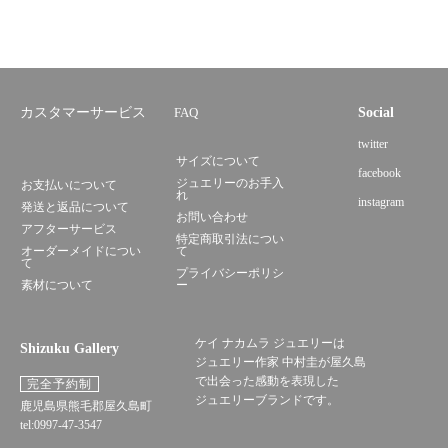
カスタマーサービス
FAQ
Social
twitter
サイズについて
facebook
ジュエリーのお手入
お支払いについて
れ
instagram
発送と返品について
お問い合わせ
アフターサービス
特定商取引法につい
オーダーメイドについ
て
て
プライバシーポリシ
素材について
ー
ケイ ナカムラ ジュエリーは
Shizuku Gallery
ジュエリー作家 中村圭が屋久島
で出会った感動を表現した
完全予約制
ジュエリーブランドです。
鹿児島県熊毛郡屋久島町
tel:0997-47-3547