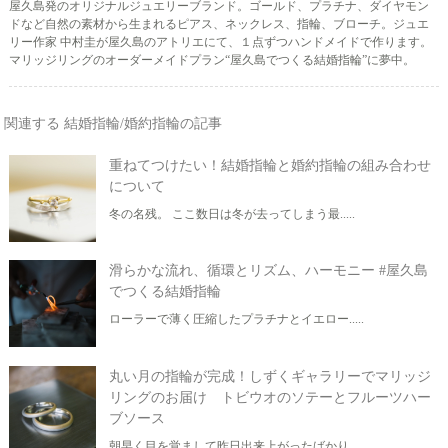
屋久島発のオリジナルジュエリーブランド。ゴールド、プラチナ、ダイヤモン
ドなど自然の素材から生まれるピアス、ネックレス、指輪、ブローチ。ジュエ
リー作家 中村圭が屋久島のアトリエにて、１点ずつハンドメイドで作ります。
マリッジリングのオーダーメイドプラン“屋久島でつくる結婚指輪”に夢中。
関連する 結婚指輪/婚約指輪の記事
重ねてつけたい！結婚指輪と婚約指輪の組み合わせ
について
冬の名残。 ここ数日は冬が去ってしまう最.....
滑らかな流れ、循環とリズム、ハーモニー #屋久島
でつくる結婚指輪
ローラーで薄く圧縮したプラチナとイエロー.....
丸い月の指輪が完成！しずくギャラリーでマリッジ
リングのお届け トビウオのソテーとフルーツハー
ブソース
朝早く目を覚まして昨日出来上がったばかり.....