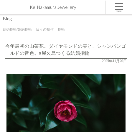
今年最初の山茶花。ダイヤモンドの雫と、シャンパンゴールドの音色。#屋久島つくる結婚指輪 |
Kei Nakamura Jewellery
屋久島,ジュエリー,オーダーメイドのマリッジリング（結婚・婚約指輪）制作 | Kei Nakamura
Jewellery Blog
menu
Blog
結婚指輪/婚約指輪
日々の制作
指輪
今年最初の山茶花。ダイヤモンドの雫と、シャンパンゴ
ールドの音色。#屋久島つくる結婚指輪
2025年11月20日