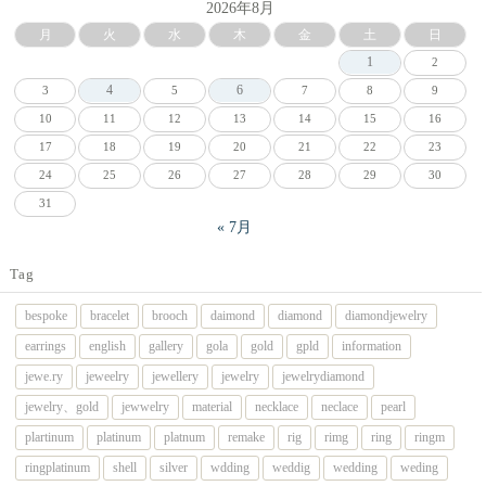
2026年8月
月
火
水
木
金
土
日
1
2
4
6
3
5
7
8
9
10
11
12
13
14
15
16
17
18
19
20
21
22
23
24
25
26
27
28
29
30
31
« 7月
Tag
bespoke
bracelet
brooch
daimond
diamond
diamondjewelry
earrings
english
gallery
gola
gold
gpld
information
jewe.ry
jeweelry
jewellery
jewelry
jewelrydiamond
jewelry、gold
jewwelry
material
necklace
neclace
pearl
plartinum
platinum
platnum
remake
rig
rimg
ring
ringm
ringplatinum
shell
silver
wdding
weddig
wedding
weding