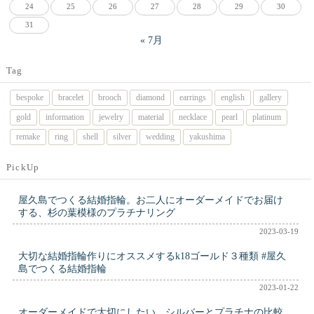
24
25
26
27
28
29
30
31
« 7月
Tag
bespoke
bracelet
brooch
diamond
earrings
english
gallery
gold
information
jewelry
material
necklace
pearl
platinum
remake
ring
shell
silver
wedding
yakushima
PickUp
屋久島でつくる結婚指輪。お二人にオーダーメイドでお届け
する、杉の葉模様のプラチナリング
2023-03-19
大切な結婚指輪作りにオススメするk18ゴールド３種類 #屋久
島でつくる結婚指輪
2023-01-22
オーダーメイドで大切にしたい、シルバーとプラチナの比較