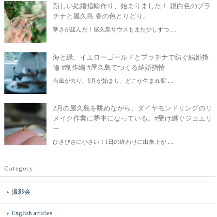
新しい結婚指輪作り、始まりました！ 銀白色のプラ
チナと屋久島 春の色とりどり。
寒さが緩んだ！屋久島サウスもまた少しずつ.....
海と緑、イエローゴールドとプラチナで紡ぐ結婚指
輪 #制作編 #屋久島でつくる結婚指輪
台風が去り、9月が始まり、どこか生まれ変.....
2月の屋久島を眺めながら、ダイヤモンドリングのリ
メイク作業に夢中になっている。#受け継ぐジュエリ
ー
ひさびさに小さい！1日の終わりに出来上が.....
Category
撮影会
English articles