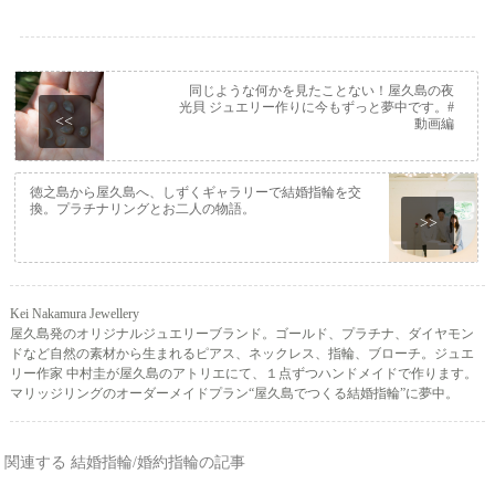
同じような何かを見たことない！屋久島の夜
光貝 ジュエリー作りに今もずっと夢中です。#
<<
動画編
徳之島から屋久島へ、しずくギャラリーで結婚指輪を交
換。プラチナリングとお二人の物語。
>>
Kei Nakamura Jewellery
屋久島発のオリジナルジュエリーブランド。ゴールド、プラチナ、ダイヤモン
ドなど自然の素材から生まれるピアス、ネックレス、指輪、ブローチ。ジュエ
リー作家 中村圭が屋久島のアトリエにて、１点ずつハンドメイドで作ります。
マリッジリングのオーダーメイドプラン“屋久島でつくる結婚指輪”に夢中。
関連する 結婚指輪/婚約指輪の記事