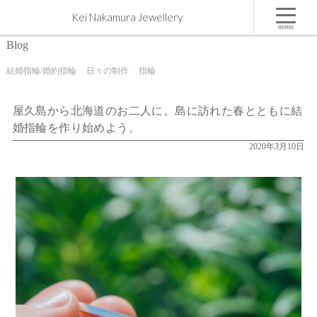
屋久島から北海道のお二人に。島に訪れた春とともに結婚指輪を作り始めよう。 | 屋久島,ジュエ
Kei Nakamura Jewellery
リー,オーダーメイドのマリッジリング（結婚・婚約指輪）制作 | Kei Nakamura Jewellery Blog
menu
Blog
結婚指輪/婚約指輪
日々の制作
指輪
屋久島から北海道のお二人に。島に訪れた春とともに結
婚指輪を作り始めよう。
2020年3月10日