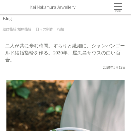
二人が共に歩む時間。すらりと繊細に、シャンパンゴールド結婚指輪を作る。2020年、屋久島サ
Kei Nakamura Jewellery
ウスの白い百合。 | 屋久島,ジュエリー,オーダーメイドのマリッジリング（結婚・婚約指輪）制作
| Kei Nakamura Jewellery Blog
menu
Blog
結婚指輪/婚約指輪
日々の制作
指輪
二人が共に歩む時間。すらりと繊細に、シャンパンゴー
ルド結婚指輪を作る。2020年、屋久島サウスの白い百
合。
2020年5月12日