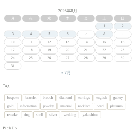
2026年8月
月
火
水
木
金
土
日
1
2
3
4
5
6
8
7
9
10
11
12
13
14
15
16
17
18
19
20
21
22
23
24
25
26
27
28
29
30
31
« 7月
Tag
bespoke
bracelet
brooch
diamond
earrings
english
gallery
gold
information
jewelry
material
necklace
pearl
platinum
remake
ring
shell
silver
wedding
yakushima
PickUp