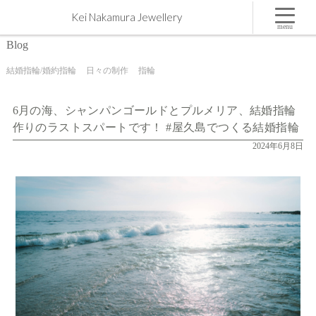
6月の海、シャンパンゴールドとプルメリア、結婚指輪作りのラストスパートです！ #屋久島でつ
Kei Nakamura Jewellery
くる結婚指輪 | 屋久島,ジュエリー,オーダーメイドのマリッジリング（結婚・婚約指輪）制作 |
Kei Nakamura Jewellery Blog
menu
Blog
結婚指輪/婚約指輪
日々の制作
指輪
6月の海、シャンパンゴールドとプルメリア、結婚指輪
作りのラストスパートです！ #屋久島でつくる結婚指輪
2024年6月8日