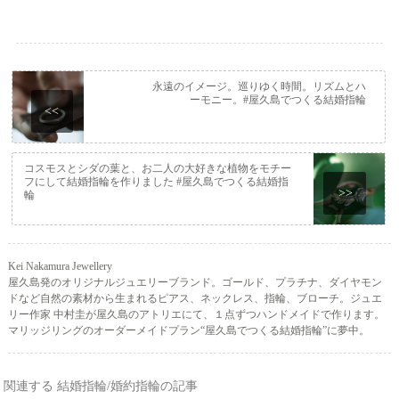
永遠のイメージ。巡りゆく時間。リズムとハ
ーモニー。#屋久島でつくる結婚指輪
<<
コスモスとシダの葉と、お二人の大好きな植物をモチー
フにして結婚指輪を作りました #屋久島でつくる結婚指
>>
輪
Kei Nakamura Jewellery
屋久島発のオリジナルジュエリーブランド。ゴールド、プラチナ、ダイヤモン
ドなど自然の素材から生まれるピアス、ネックレス、指輪、ブローチ。ジュエ
リー作家 中村圭が屋久島のアトリエにて、１点ずつハンドメイドで作ります。
マリッジリングのオーダーメイドプラン“屋久島でつくる結婚指輪”に夢中。
関連する 結婚指輪/婚約指輪の記事