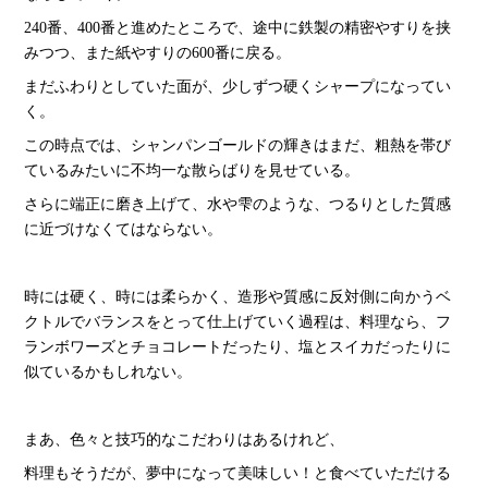
240番、400番と進めたところで、途中に鉄製の精密やすりを挟
みつつ、また紙やすりの600番に戻る。
まだふわりとしていた面が、少しずつ硬くシャープになってい
く。
この時点では、シャンパンゴールドの輝きはまだ、粗熱を帯び
ているみたいに不均一な散らばりを見せている。
さらに端正に磨き上げて、水や雫のような、つるりとした質感
に近づけなくてはならない。
時には硬く、時には柔らかく、造形や質感に反対側に向かうベ
クトルでバランスをとって仕上げていく過程は、料理なら、フ
ランボワーズとチョコレートだったり、塩とスイカだったりに
似ているかもしれない。
まあ、色々と技巧的なこだわりはあるけれど、
料理もそうだが、夢中になって美味しい！と食べていただける