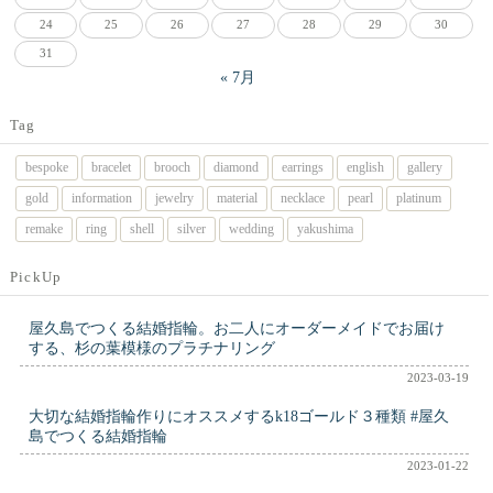
24
25
26
27
28
29
30
31
« 7月
Tag
bespoke
bracelet
brooch
diamond
earrings
english
gallery
gold
information
jewelry
material
necklace
pearl
platinum
remake
ring
shell
silver
wedding
yakushima
PickUp
屋久島でつくる結婚指輪。お二人にオーダーメイドでお届け
する、杉の葉模様のプラチナリング
2023-03-19
大切な結婚指輪作りにオススメするk18ゴールド３種類 #屋久
島でつくる結婚指輪
2023-01-22