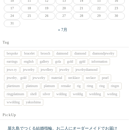
10
11
12
13
14
15
16
17
18
19
20
21
22
23
24
25
26
27
28
29
30
31
« 7月
Tag
bespoke
bracelet
brooch
daimond
diamond
diamondjewelry
earrings
english
gallery
gola
gold
gpld
information
jewe.ry
jeweelry
jewellery
jewelry
jewelrydiamond
jewelry、gold
jewwelry
material
necklace
neclace
pearl
plartinum
platinum
platnum
remake
rig
rimg
ring
ringm
ringplatinum
shell
silver
wdding
weddig
wedding
weding
wwdding
yakushima
PickUp
屋久島でつくる結婚指輪。お二人にオーダーメイドでお届け