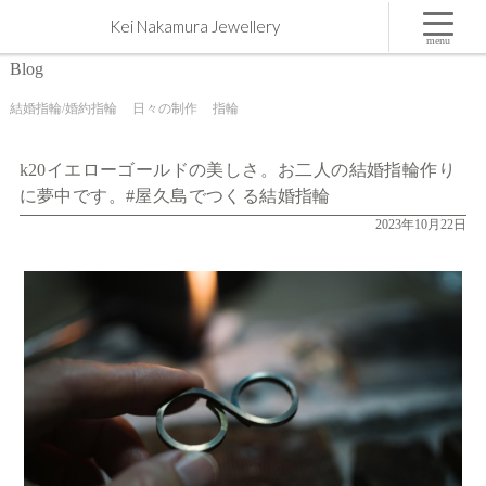
k20イエローゴールドの美しさ。お二人の結婚指輪作りに夢中です。#屋久島でつくる結婚指輪 |
Kei Nakamura Jewellery
屋久島,ジュエリー,オーダーメイドのマリッジリング（結婚・婚約指輪）制作 | Kei Nakamura
Jewellery Blog
menu
Blog
結婚指輪/婚約指輪
日々の制作
指輪
k20イエローゴールドの美しさ。お二人の結婚指輪作り
に夢中です。#屋久島でつくる結婚指輪
2023年10月22日