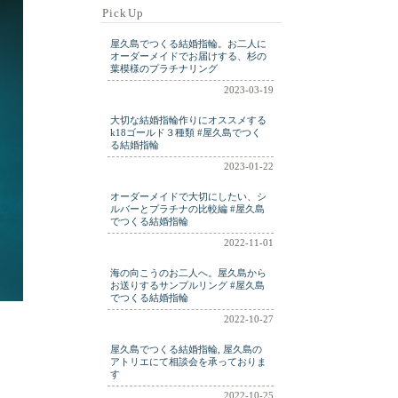
remake
rig
rimg
PickUp
ring
ringm
ringplatinum
屋久島でつくる結婚指輪。お二人に
shell
silver
wdding
オーダーメイドでお届けする、杉の
葉模様のプラチナリング
weddig
wedding
2023-03-19
weding
wwdding
大切な結婚指輪作りにオススメする
yakushima
k18ゴールド３種類 #屋久島でつく
る結婚指輪
2023-01-22
オーダーメイドで大切にしたい、シ
ルバーとプラチナの比較編 #屋久島
でつくる結婚指輪
2022-11-01
海の向こうのお二人へ。屋久島から
お送りするサンプルリング #屋久島
でつくる結婚指輪
2022-10-27
屋久島でつくる結婚指輪, 屋久島の
アトリエにて相談会を承っておりま
す
2022-10-25