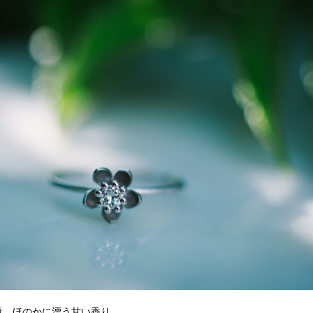
道。ほのかに漂う甘い香り。