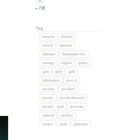
31
« 7月
Tag
bespoke
bracelet
brooch
daimond
diamond
diamondjewelry
earrings
english
gallery
gola
gold
gpld
information
jewe.ry
jeweelry
jewellery
jewelry
jewelrydiamond
jewelry、gold
jewwelry
material
necklace
neclace
pearl
plartinum
platinum
platnum