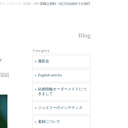
ENGLISH
ACCOUNT
|
CART
結婚・婚約指輪）制作 | Kei Nakamura Jewellery
Blog
Category
プ
撮影会
English articles
12月6日
結婚指輪オーダーメイドにつ
きまして
ジュエリーのメンテナンス
素材について