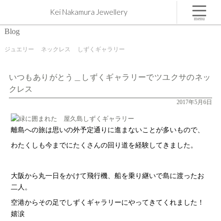
いつもありがとう＿しずくギャラリーでツユクサのネックレス | 屋久島,ジュエリー,オーダーメイ
Kei Nakamura Jewellery
ドのマリッジリング（結婚・婚約指輪）制作 | Kei Nakamura Jewellery Blog
menu
Blog
ジュエリー
ネックレス
しずくギャラリー
いつもありがとう＿しずくギャラリーでツユクサのネッ
クレス
2017年5月6日
離島への旅は思いの外予定通りに進まないことが多いもので、
わたくしも今までにたくさんの回り道を経験してきました。
大阪から丸一日をかけて飛行機、船を乗り継いで島に渡ったお
二人。
空港からその足でしずくギャラリーにやってきてくれました！
嬉涙