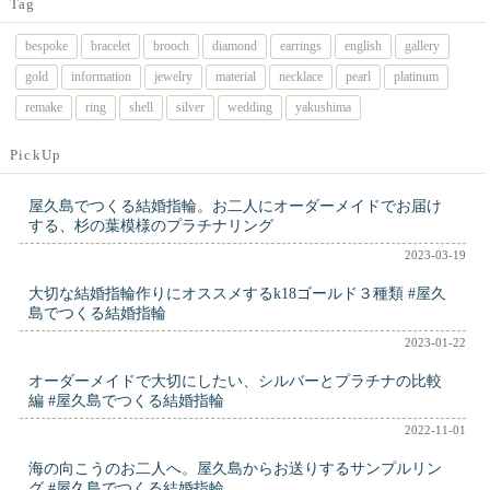
Tag
bespoke
bracelet
brooch
diamond
earrings
english
gallery
gold
information
jewelry
material
necklace
pearl
platinum
remake
ring
shell
silver
wedding
yakushima
PickUp
屋久島でつくる結婚指輪。お二人にオーダーメイドでお届け
する、杉の葉模様のプラチナリング
2023-03-19
大切な結婚指輪作りにオススメするk18ゴールド３種類 #屋久
島でつくる結婚指輪
2023-01-22
オーダーメイドで大切にしたい、シルバーとプラチナの比較
編 #屋久島でつくる結婚指輪
2022-11-01
海の向こうのお二人へ。屋久島からお送りするサンプルリン
グ #屋久島でつくる結婚指輪