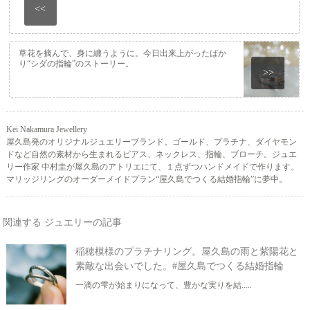
<<
草花を摘んで、身に纏うように。今日出来上がったばか
り“シダの指輪”のストーリー。
>>
Kei Nakamura Jewellery
屋久島発のオリジナルジュエリーブランド。ゴールド、プラチナ、ダイヤモン
ドなど自然の素材から生まれるピアス、ネックレス、指輪、ブローチ。ジュエ
リー作家 中村圭が屋久島のアトリエにて、１点ずつハンドメイドで作ります。
マリッジリングのオーダーメイドプラン“屋久島でつくる結婚指輪”に夢中。
関連する ジュエリーの記事
稲穂模様のプラチナリング。屋久島の雨と紫陽花と
素敵な出会いでした。#屋久島でつくる結婚指輪
一滴の雫が始まりになって、豊かな実りを結.....