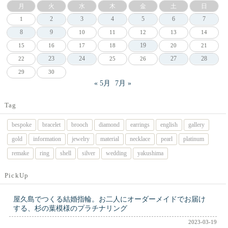
月
火
水
木
金
土
日
2
3
4
5
6
7
1
8
9
10
11
12
13
14
19
15
16
17
18
20
21
23
24
27
28
22
25
26
29
30
« 5月
7月 »
Tag
bespoke
bracelet
brooch
diamond
earrings
english
gallery
gold
information
jewelry
material
necklace
pearl
platinum
remake
ring
shell
silver
wedding
yakushima
PickUp
屋久島でつくる結婚指輪。お二人にオーダーメイドでお届け
する、杉の葉模様のプラチナリング
2023-03-19