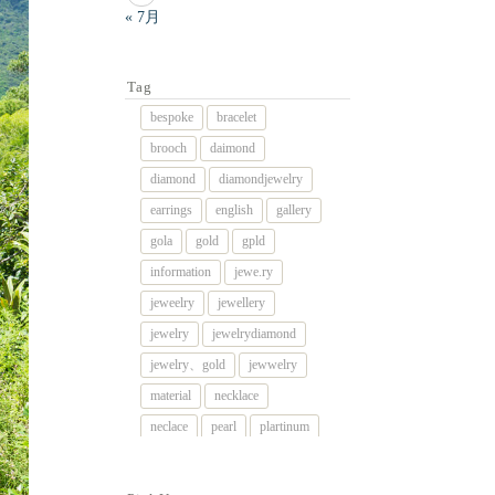
« 7月
Tag
bespoke
bracelet
brooch
daimond
diamond
diamondjewelry
earrings
english
gallery
gola
gold
gpld
information
jewe.ry
jeweelry
jewellery
jewelry
jewelrydiamond
jewelry、gold
jewwelry
material
necklace
neclace
pearl
plartinum
platinum
platnum
remake
rig
rimg