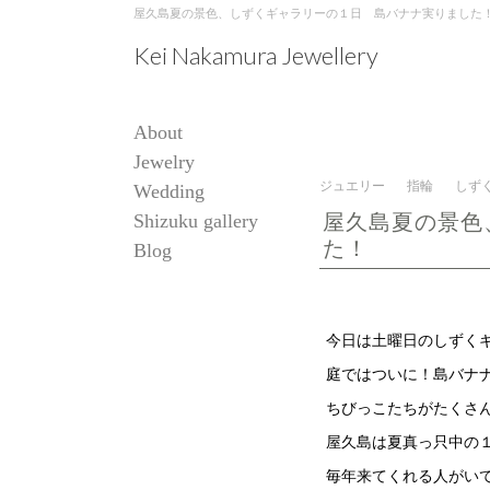
屋久島夏の景色、しずくギャラリーの１日 島バナナ実りました！ | 屋久島,
Kei Nakamura Jewellery
About
Jewelry
ジュエリー
指輪
しず
Wedding
Shizuku gallery
屋久島夏の景色
た！
Blog
今日は土曜日のしずく
庭ではついに！島バナ
ちびっこたちがたくさ
屋久島は夏真っ只中の
毎年来てくれる人がい