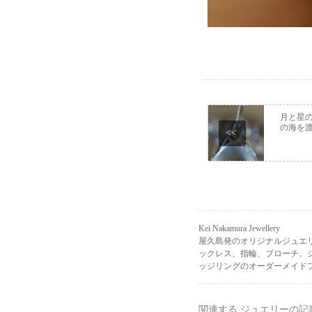
月と星
の海を
<<
Kei Nakamura Jewellery
屋久島発のオリジナルジュエ
ックレス、指輪、ブローチ。
ッジリングのオーダーメイドプ
関連する ジュエリーの記