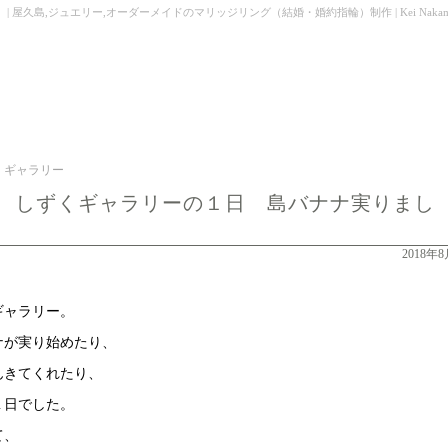
ジュエリー,オーダーメイドのマリッジリング（結婚・婚約指輪）制作 | Kei Nakamura Jew
くギャラリー
、しずくギャラリーの１日 島バナナ実りまし
2018年
ギャラリー。
ナが実り始めたり、
んきてくれたり、
１日でした。
て、