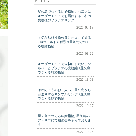
PickUp
ring
ringm
ringplatinum
屋久島でつくる結婚指輪。お二人に
shell
silver
wdding
オーダーメイドでお届けする、杉の
葉模様のプラチナリング
weddig
wedding
2023-03-19
weding
wwdding
大切な結婚指輪作りにオススメする
yakushima
k18ゴールド３種類 #屋久島でつく
る結婚指輪
2023-01-22
オーダーメイドで大切にしたい、シ
ルバーとプラチナの比較編 #屋久島
でつくる結婚指輪
2022-11-01
海の向こうのお二人へ。屋久島から
お送りするサンプルリング #屋久島
でつくる結婚指輪
2022-10-27
屋久島でつくる結婚指輪, 屋久島の
アトリエにて相談会を承っておりま
す
2022-10-25