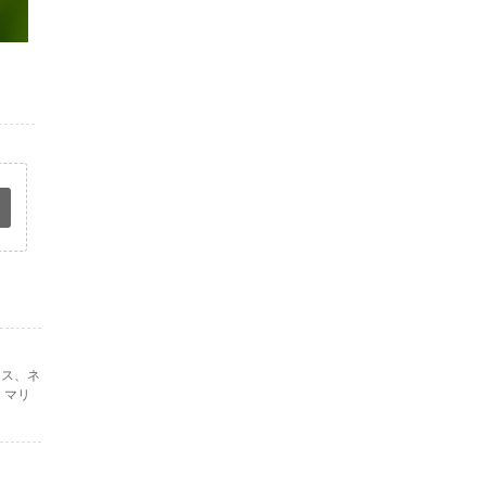
アス、ネ
。マリ