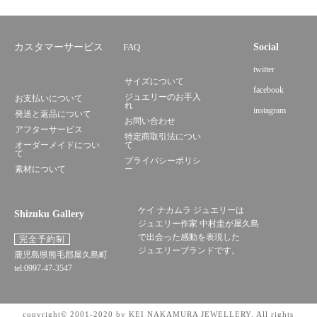
カスタマーサービス
FAQ
Social
twitter
サイズについて
facebook
ジュエリーのお手入
お支払いについて
れ
instagram
発送と返品について
お問い合わせ
アフターサービス
特定商取引法につい
オーダーメイドについ
て
て
プライバシーポリシ
素材について
ー
ケイ ナカムラ ジュエリーは
Shizuku Gallery
ジュエリー作家 中村圭が屋久島
で出会った感動を表現した
完全予約制
ジュエリーブランドです。
鹿児島県熊毛郡屋久島町
tel:0997-47-3547
copyright© 2001-2020 by KEI NAKAMURA JEWELLERY. All rights