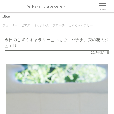
今日のしずくギャラリー＿いちご、バナナ、菜の花のジュエリー | 屋久島,ジュエリー,オーダーメ
Kei Nakamura Jewellery
イドのマリッジリング（結婚・婚約指輪）制作 | Kei Nakamura Jewellery Blog
menu
Blog
ジュエリー
ピアス
ネックレス
ブローチ
しずくギャラリー
今日のしずくギャラリー＿いちご、バナナ、菜の花のジ
ュエリー
2017年3月4日