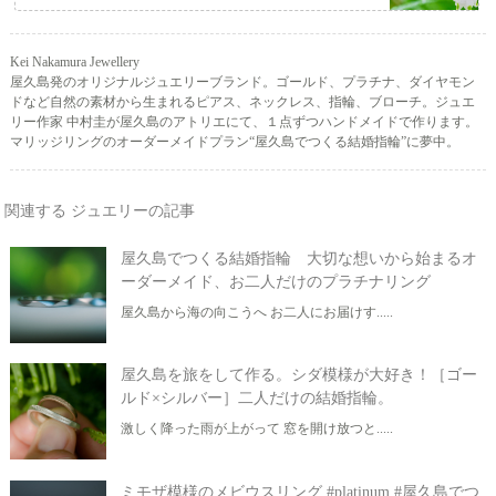
Kei Nakamura Jewellery
屋久島発のオリジナルジュエリーブランド。ゴールド、プラチナ、ダイヤモン
ドなど自然の素材から生まれるピアス、ネックレス、指輪、ブローチ。ジュエ
リー作家 中村圭が屋久島のアトリエにて、１点ずつハンドメイドで作ります。
マリッジリングのオーダーメイドプラン“屋久島でつくる結婚指輪”に夢中。
関連する ジュエリーの記事
屋久島でつくる結婚指輪 大切な想いから始まるオ
ーダーメイド、お二人だけのプラチナリング
屋久島から海の向こうへ お二人にお届けす.....
屋久島を旅をして作る。シダ模様が大好き！［ゴー
ルド×シルバー］二人だけの結婚指輪。
激しく降った雨が上がって 窓を開け放つと.....
ミモザ模様のメビウスリング #platinum #屋久島でつ