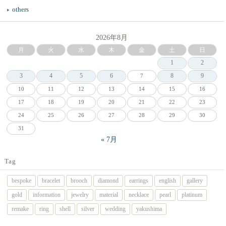
others
2026年8月
月
火
水
木
金
土
日
1
2
3
4
5
6
8
9
7
10
11
12
13
14
15
16
17
18
19
20
21
22
23
24
25
26
27
28
29
30
31
« 7月
Tag
bespoke
bracelet
brooch
diamond
earrings
english
gallery
gold
information
jewelry
material
necklace
pearl
platinum
remake
ring
shell
silver
wedding
yakushima