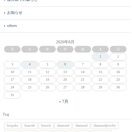
お知らせ
others
2026年8月
月
火
水
木
金
土
日
1
2
4
6
3
5
7
8
9
10
11
12
13
14
15
16
17
18
19
20
21
22
23
24
25
26
27
28
29
30
31
« 7月
Tag
bespoke
bracelet
brooch
daimond
diamond
diamondjewelry