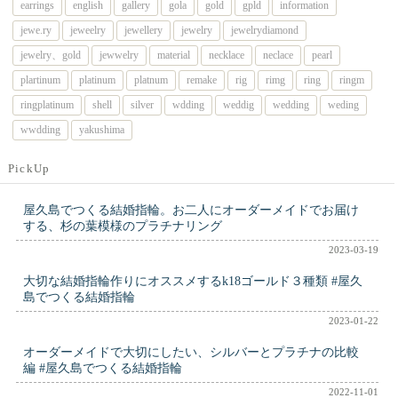
earrings
english
gallery
gola
gold
gpld
information
jewe.ry
jeweelry
jewellery
jewelry
jewelrydiamond
jewelry、gold
jewwelry
material
necklace
neclace
pearl
plartinum
platinum
platnum
remake
rig
rimg
ring
ringm
ringplatinum
shell
silver
wdding
weddig
wedding
weding
wwdding
yakushima
PickUp
屋久島でつくる結婚指輪。お二人にオーダーメイドでお届け
する、杉の葉模様のプラチナリング
2023-03-19
大切な結婚指輪作りにオススメするk18ゴールド３種類 #屋久
島でつくる結婚指輪
2023-01-22
オーダーメイドで大切にしたい、シルバーとプラチナの比較
編 #屋久島でつくる結婚指輪
2022-11-01