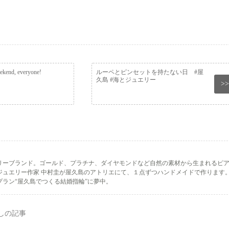
ekend, everyone!
ルーペとピンセットを持たない日 #屋
久島 #海とジュエリー
>>
リーブランド。ゴールド、プラチナ、ダイヤモンドなど自然の素材から生まれるピ
ジュエリー作家 中村圭が屋久島のアトリエにて、１点ずつハンドメイドで作ります
ラン“屋久島でつくる結婚指輪”に夢中。
しの記事