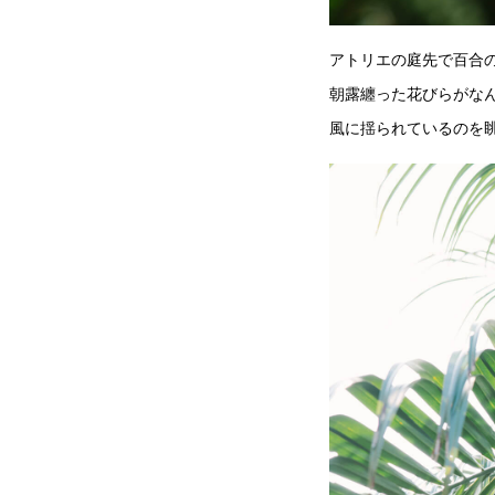
アトリエの庭先で百合
朝露纏った花びらがな
風に揺られているのを