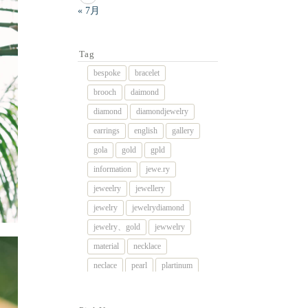
« 7月
Tag
bespoke
bracelet
brooch
daimond
diamond
diamondjewelry
earrings
english
gallery
gola
gold
gpld
information
jewe.ry
jeweelry
jewellery
jewelry
jewelrydiamond
jewelry、gold
jewwelry
material
necklace
neclace
pearl
plartinum
platinum
platnum
remake
rig
rimg