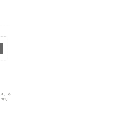
アス、ネ
。マリ