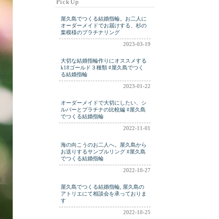
PickUp
ring
ringm
ringplatinum
屋久島でつくる結婚指輪。お二人に
shell
silver
wdding
オーダーメイドでお届けする、杉の
葉模様のプラチナリング
weddig
wedding
2023-03-19
weding
wwdding
大切な結婚指輪作りにオススメする
yakushima
k18ゴールド３種類 #屋久島でつく
る結婚指輪
2023-01-22
オーダーメイドで大切にしたい、シ
ルバーとプラチナの比較編 #屋久島
でつくる結婚指輪
2022-11-01
海の向こうのお二人へ。屋久島から
お送りするサンプルリング #屋久島
でつくる結婚指輪
2022-10-27
屋久島でつくる結婚指輪, 屋久島の
アトリエにて相談会を承っておりま
す
2022-10-25