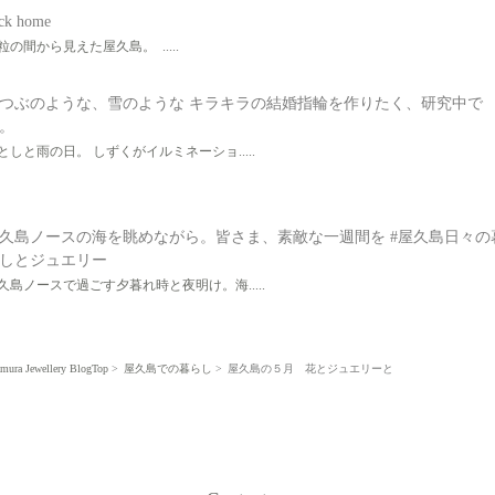
ck home
粒の間から見えた屋久島。 .....
つぶのような、雪のような キラキラの結婚指輪を作りたく、研究中で
。
としと雨の日。 しずくがイルミネーショ.....
久島ノースの海を眺めながら。皆さま、素敵な一週間を #屋久島日々の
しとジュエリー
久島ノースで過ごす夕暮れ時と夜明け。海.....
mura Jewellery BlogTop
屋久島での暮らし
屋久島の５月 花とジュエリーと