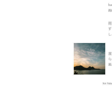
ba
雨
雨
す
し
屋
ら
屋
Kei Naka