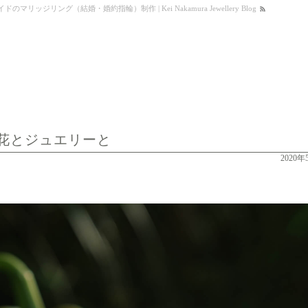
ジリング（結婚・婚約指輪）制作 | Kei Nakamura Jewellery Blog
花とジュエリーと
2020年