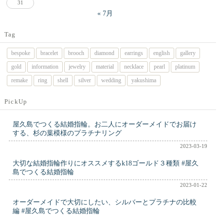
31
« 7月
Tag
bespoke
bracelet
brooch
diamond
earrings
english
gallery
gold
information
jewelry
material
necklace
pearl
platinum
remake
ring
shell
silver
wedding
yakushima
PickUp
屋久島でつくる結婚指輪。お二人にオーダーメイドでお届け
する、杉の葉模様のプラチナリング
2023-03-19
大切な結婚指輪作りにオススメするk18ゴールド３種類 #屋久
島でつくる結婚指輪
2023-01-22
オーダーメイドで大切にしたい、シルバーとプラチナの比較
編 #屋久島でつくる結婚指輪