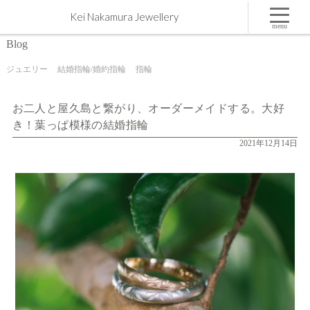
お二人と屋久島と繋がり、オーダーメイドする。大好き！葉っぱ模様の結婚指輪 | 屋久島,ジュエ
Kei Nakamura Jewellery
リー,オーダーメイドのマリッジリング（結婚・婚約指輪）制作 | Kei Nakamura Jewellery Blog
menu
Blog
ジュエリー
結婚指輪/婚約指輪
指輪
お二人と屋久島と繋がり、オーダーメイドする。大好
き！葉っぱ模様の結婚指輪
2021年12月14日