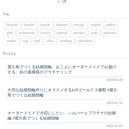
« 7月
Tag
bespoke
bracelet
brooch
diamond
earrings
english
gallery
gold
information
jewelry
material
necklace
pearl
platinum
remake
ring
shell
silver
wedding
yakushima
PickUp
屋久島でつくる結婚指輪。お二人にオーダーメイドでお届け
する、杉の葉模様のプラチナリング
2023-03-19
大切な結婚指輪作りにオススメするk18ゴールド３種類 #屋久
島でつくる結婚指輪
2023-01-22
オーダーメイドで大切にしたい、シルバーとプラチナの比較
編 #屋久島でつくる結婚指輪
2022-11-01