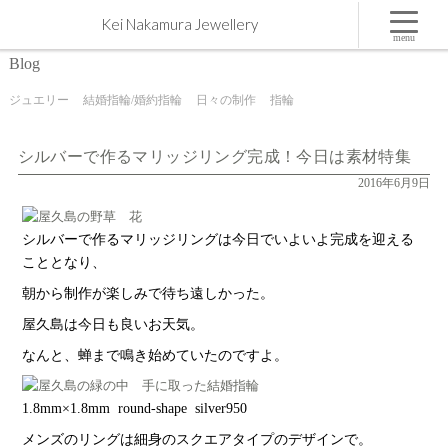
シルバーで作るマリッジリング完成！今日は素材特集 | 屋久島,ジュエリー,オーダーメイドのマリ
Kei Nakamura Jewellery
ッジリング（結婚・婚約指輪）制作 | Kei Nakamura Jewellery Blog
menu
Blog
ジュエリー
結婚指輪/婚約指輪
日々の制作
指輪
シルバーで作るマリッジリング完成！今日は素材特集
2016年6月9日
シルバーで作るマリッジリングは今日でいよいよ完成を迎える
こととなり、
朝から制作が楽しみで待ち遠しかった。
屋久島は今日も良いお天気。
なんと、蝉まで鳴き始めていたのですよ。
1.8mm×1.8mm round-shape silver950
メンズのリングは細身のスクエアタイプのデザインで。