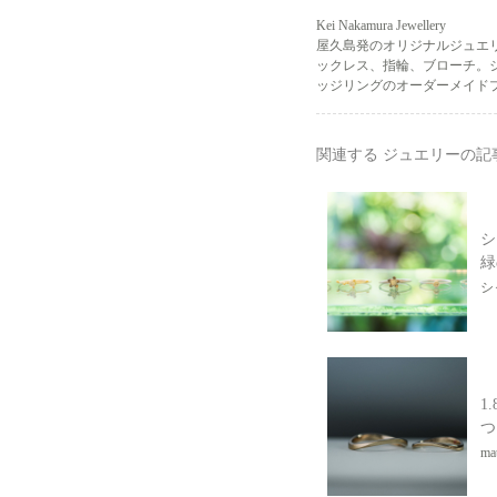
Kei Nakamura Jewellery
屋久島発のオリジナルジュエ
ックレス、指輪、ブローチ。
ッジリングのオーダーメイドプ
関連する ジュエリーの記
シ
緑
シ
1.
つ
mat