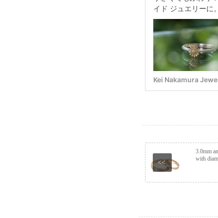
3.0mm an
with diam
<<