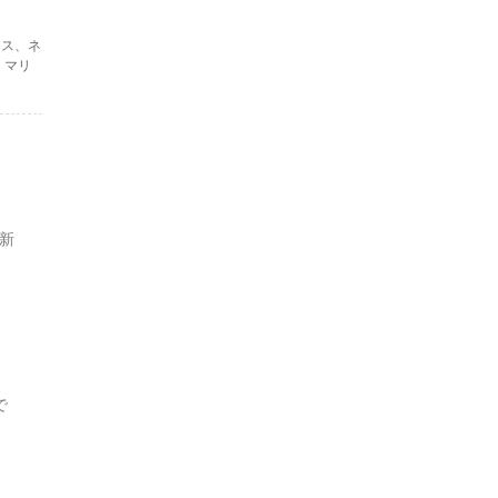
アス、ネ
。マリ
新
島で