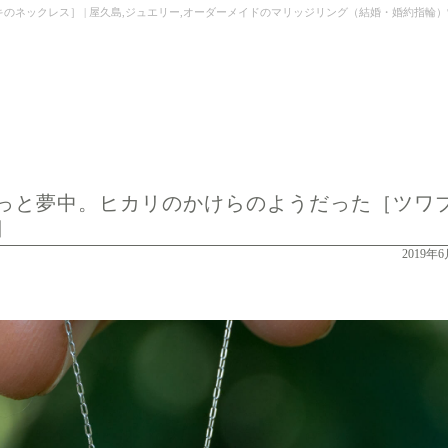
］ | 屋久島,ジュエリー,オーダーメイドのマリッジリング（結婚・婚約指輪）制作 | Kei Naka
っと夢中。ヒカリのかけらのようだった［ツワ
］
2019年