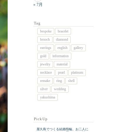
« 7月
Tag
bespoke
bracelet
brooch
diamond
earrings
english
gallery
gold
information
jewelry
material
necklace
pearl
platinum
remake
ring
shell
silver
wedding
yakushima
PickUp
屋久島でつくる結婚指輪。お二人に