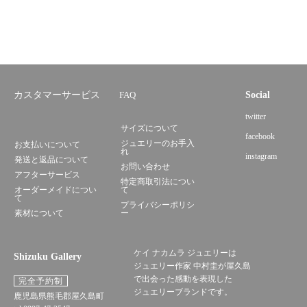
カスタマーサービス
FAQ
Social
twitter
サイズについて
facebook
ジュエリーのお手入
お支払いについて
れ
instagram
発送と返品について
お問い合わせ
アフターサービス
特定商取引法につい
オーダーメイドについ
て
て
プライバシーポリシ
素材について
ー
ケイ ナカムラ ジュエリーは
Shizuku Gallery
ジュエリー作家 中村圭が屋久島
で出会った感動を表現した
完全予約制
ジュエリーブランドです。
鹿児島県熊毛郡屋久島町