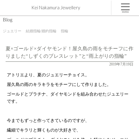
夏×ゴールド×ダイヤモンド！屋久島の雨をモチーフに作りました“しずくのブレスレット”と“雨上
Kei Nakamura Jewellery
がりの指輪” | 屋久島,ジュエリー,オーダーメイドのマリッジリング（結婚・婚約指輪）制作 | Kei
Nakamura Jewellery Blog
menu
Blog
ジュエリー
結婚指輪/婚約指輪
指輪
夏×ゴールド×ダイヤモンド！屋久島の雨をモチーフに作
りました“しずくのブレスレット”と“雨上がりの指輪”
2019年7月19日
アトリエより、夏のジュエリーチョイス。
屋久島の雨のキラキラをモチーフにして作りました。
ゴールドとプラチナ、ダイヤモンドを組み合わせたジュエリー
です。
今までもずっと作ってきているのですが、
繊細でキラリと輝くものが大好きで、