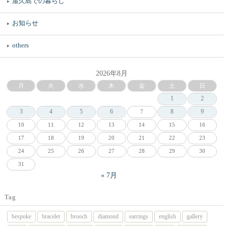
屋久島での暮らし
お知らせ
others
2026年8月
月
火
水
木
金
土
日
1
2
3
4
5
6
8
9
7
10
11
12
13
14
15
16
17
18
19
20
21
22
23
24
25
26
27
28
29
30
31
« 7月
Tag
bespoke
bracelet
brooch
diamond
earrings
english
gallery