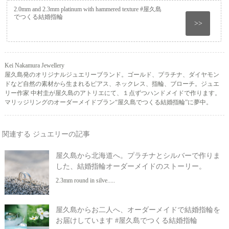
2.0mm and 2.3mm platinum with hammered texture #屋久島
でつくる結婚指輪
>>
Kei Nakamura Jewellery
屋久島発のオリジナルジュエリーブランド。ゴールド、プラチナ、ダイヤモン
ドなど自然の素材から生まれるピアス、ネックレス、指輪、ブローチ。ジュエ
リー作家 中村圭が屋久島のアトリエにて、１点ずつハンドメイドで作ります。
マリッジリングのオーダーメイドプラン“屋久島でつくる結婚指輪”に夢中。
関連する ジュエリーの記事
屋久島から北海道へ。プラチナとシルバーで作りま
した、結婚指輪オーダーメイドのストーリー。
2.3mm round in silve.....
屋久島からお二人へ、オーダーメイドで結婚指輪を
お届けしています #屋久島でつくる結婚指輪