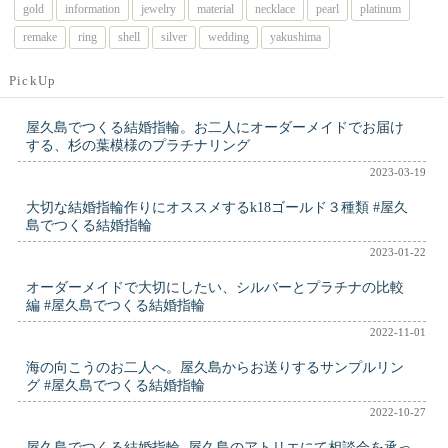
gold
information
jewelry
material
necklace
pearl
platinum
remake
ring
shell
silver
wedding
yakushima
PickUp
屋久島でつくる結婚指輪。お二人にオーダーメイドでお届け
する、杉の葉模様のプラチナリング
2023-03-19
大切な結婚指輪作りにオススメするk18ゴールド３種類 #屋久
島でつくる結婚指輪
2023-01-22
オーダーメイドで大切にしたい、シルバーとプラチナの比較
編 #屋久島でつくる結婚指輪
2022-11-01
海の向こうのお二人へ。屋久島からお送りするサンプルリン
グ #屋久島でつくる結婚指輪
2022-10-27
屋久島でつくる結婚指輪, 屋久島のアトリエにて相談会を承っ