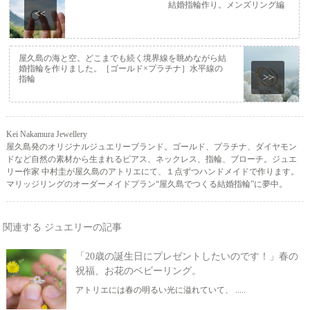
結婚指輪作り。メンズリング編
<<
屋久島の海と空。どこまでも続く境界線を眺めながら結
婚指輪を作りました。［ゴールド×プラチナ］水平線の
>>
指輪
Kei Nakamura Jewellery
屋久島発のオリジナルジュエリーブランド。ゴールド、プラチナ、ダイヤモン
ドなど自然の素材から生まれるピアス、ネックレス、指輪、ブローチ。ジュエ
リー作家 中村圭が屋久島のアトリエにて、１点ずつハンドメイドで作ります。
マリッジリングのオーダーメイドプラン“屋久島でつくる結婚指輪”に夢中。
関連する ジュエリーの記事
「20歳の誕生日にプレゼントしたいのです！」春の
祝福、お花のベビーリング。
アトリエには春の明るい光に溢れていて、 .....