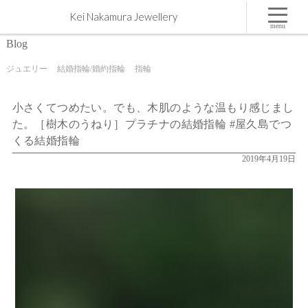
小さくてつめたい。でも、木肌のような温もり感じました。［樹木のうねり］プラチナの結婚指
Kei Nakamura Jewellery
輪 #屋久島でつくる結婚指輪 | 屋久島,ジュエリー,オーダーメイドのマリッジリング（結婚・婚約
指輪）制作 | Kei Nakamura Jewellery Blog
menu
Blog
ジュエリー
結婚指輪/婚約指輪
指輪
小さくてつめたい。でも、木肌のような温もり感じまし
た。［樹木のうねり］プラチナの結婚指輪 #屋久島でつ
くる結婚指輪
2019年4月19日