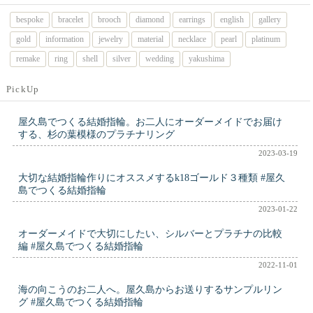
bespoke
bracelet
brooch
diamond
earrings
english
gallery
gold
information
jewelry
material
necklace
pearl
platinum
remake
ring
shell
silver
wedding
yakushima
PickUp
屋久島でつくる結婚指輪。お二人にオーダーメイドでお届け
する、杉の葉模様のプラチナリング
2023-03-19
大切な結婚指輪作りにオススメするk18ゴールド３種類 #屋久
島でつくる結婚指輪
2023-01-22
オーダーメイドで大切にしたい、シルバーとプラチナの比較
編 #屋久島でつくる結婚指輪
2022-11-01
海の向こうのお二人へ。屋久島からお送りするサンプルリン
グ #屋久島でつくる結婚指輪