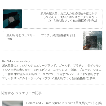
満月の屋久島、お二人の結婚指輪を空にかざ
してみたら、丸い月明かりとピタリ重なっ
<<
た #屋久島でつくる結婚指輪 #制作編
屋久島 海とジュエリー プラチナ結婚指輪作り 始ま
り編
>>
Kei Nakamura Jewellery
屋久島発のオリジナルジュエリーブランド。ゴールド、プラチナ、ダイヤモン
ドなど自然の素材から生まれるピアス、ネックレス、指輪、ブローチ。ジュエ
リー作家 中村圭が屋久島のアトリエにて、１点ずつハンドメイドで作ります。
マリッジリングのオーダーメイドプラン“屋久島でつくる結婚指輪”に夢中。
関連する ジュエリーの記事
1.8mm and 2.5mm square in silver #屋久島でつくる結