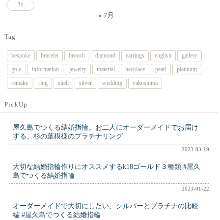
31
« 7月
Tag
bespoke
bracelet
brooch
diamond
earrings
english
gallery
gold
information
jewelry
material
necklace
pearl
platinum
remake
ring
shell
silver
wedding
yakushima
PickUp
屋久島でつくる結婚指輪。お二人にオーダーメイドでお届け
する、杉の葉模様のプラチナリング
2023-03-19
大切な結婚指輪作りにオススメするk18ゴールド３種類 #屋久
島でつくる結婚指輪
2023-01-22
オーダーメイドで大切にしたい、シルバーとプラチナの比較
編 #屋久島でつくる結婚指輪