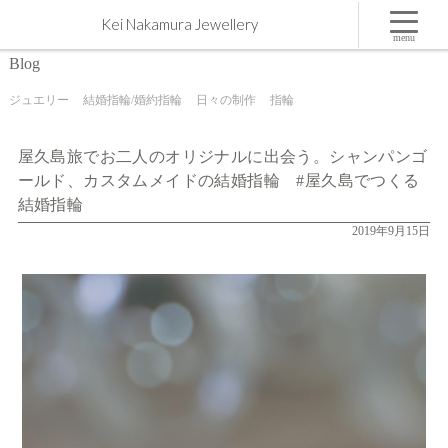
屋久島旅でお二人のオリジナルに出会う。シャンパンゴールド、カスタムメイドの結婚指輪 #
Kei Nakamura Jewellery
屋久島でつくる結婚指輪 | 屋久島,ジュエリー,オーダーメイドのマリッジリング（結婚・婚約指
輪）制作 | Kei Nakamura Jewellery Blog
menu
Blog
ジュエリー
結婚指輪/婚約指輪
日々の制作
指輪
屋久島旅でお二人のオリジナルに出会う。シャンパンゴ
ールド、カスタムメイドの結婚指輪 #屋久島でつくる
結婚指輪
2019年9月15日