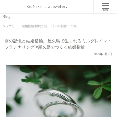
雨の記憶と結婚指輪。屋久島で生まれるミルグレイン・プラチナリング #屋久島でつくる結婚指
Kei Nakamura Jewellery
輪 | 屋久島,ジュエリー,オーダーメイドのマリッジリング（結婚・婚約指輪）制作 | Kei Nakamura
Jewellery Blog
menu
Blog
ジュエリー
結婚指輪/婚約指輪
日々の制作
指輪
雨の記憶と結婚指輪。屋久島で生まれるミルグレイン・
プラチナリング #屋久島でつくる結婚指輪
2025年3月7日