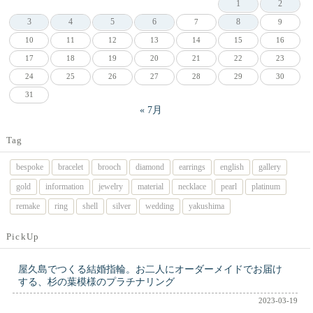
1
2
3
4
5
6
8
7
9
10
11
12
13
14
15
16
17
18
19
20
21
22
23
24
25
26
27
28
29
30
31
« 7月
Tag
bespoke
bracelet
brooch
diamond
earrings
english
gallery
gold
information
jewelry
material
necklace
pearl
platinum
remake
ring
shell
silver
wedding
yakushima
PickUp
屋久島でつくる結婚指輪。お二人にオーダーメイドでお届け
する、杉の葉模様のプラチナリング
2023-03-19