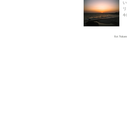
い
リ
今
Kei Nakam