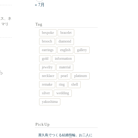
« 7月
アス、ネ
Tag
。マリ
bespoke
bracelet
brooch
diamond
earrings
english
gallery
gold
information
jewelry
material
ら
necklace
pearl
platinum
remake
ring
shell
silver
wedding
yakushima
PickUp
屋久島でつくる結婚指輪。お二人に