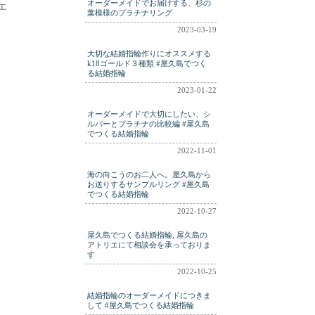
オーダーメイドでお届けする、杉の
エ
葉模様のプラチナリング
2023-03-19
大切な結婚指輪作りにオススメする
k18ゴールド３種類 #屋久島でつく
る結婚指輪
2023-01-22
オーダーメイドで大切にしたい、シ
ルバーとプラチナの比較編 #屋久島
でつくる結婚指輪
2022-11-01
海の向こうのお二人へ。屋久島から
お送りするサンプルリング #屋久島
でつくる結婚指輪
2022-10-27
屋久島でつくる結婚指輪, 屋久島の
アトリエにて相談会を承っておりま
す
2022-10-25
結婚指輪のオーダーメイドにつきま
して #屋久島でつくる結婚指輪