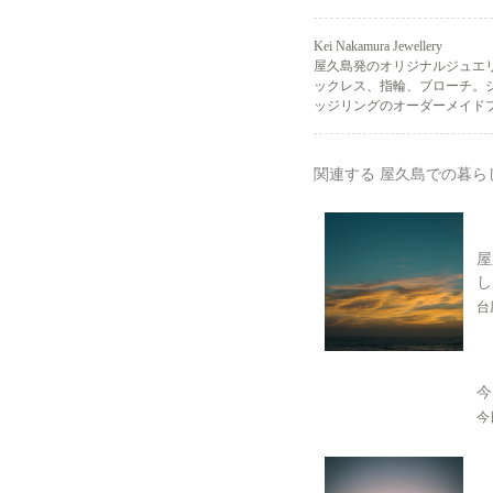
Kei Nakamura Jewellery
屋久島発のオリジナルジュエ
ックレス、指輪、ブローチ。
ッジリングのオーダーメイドプ
関連する 屋久島での暮ら
屋
し
台
今
今日