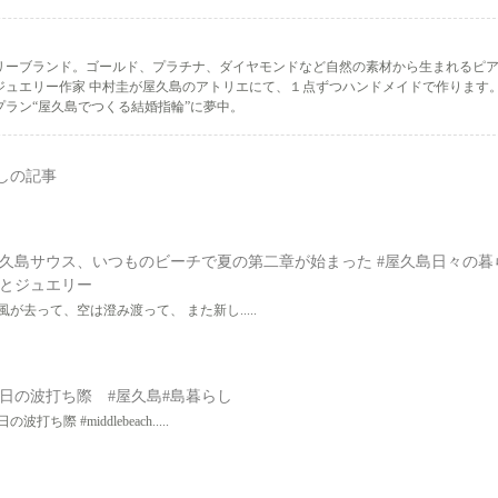
リーブランド。ゴールド、プラチナ、ダイヤモンドなど自然の素材から生まれるピ
ジュエリー作家 中村圭が屋久島のアトリエにて、１点ずつハンドメイドで作ります
ラン“屋久島でつくる結婚指輪”に夢中。
しの記事
久島サウス、いつものビーチで夏の第二章が始まった #屋久島日々の暮
とジュエリー
風が去って、空は澄み渡って、 また新し.....
日の波打ち際 #屋久島#島暮らし
の波打ち際 #middlebeach.....