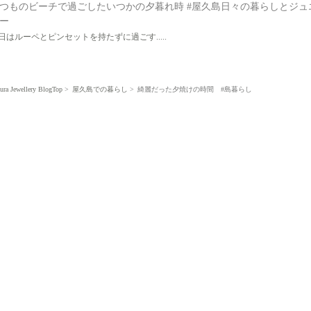
つものビーチで過ごしたいつかの夕暮れ時 #屋久島日々の暮らしとジュ
ー
日はルーペとピンセットを持たずに過ごす.....
ura Jewellery BlogTop
屋久島での暮らし
綺麗だった夕焼けの時間 #島暮らし