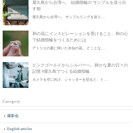
屋久島から台湾へ、 結婚指輪の サンプルを送り出
す朝
屋久島から台湾へ。 サンプルリングを送り.....
和の花にインスピレーションを受けること、和の心
で結婚指輪をつくるためには
アトリエの庭に咲いた水仙の花。 どことな.....
ピンクゴールドからシルバーへ。静かな夏の日々の
記憶 #屋久島でつくる結婚指輪
カメラを空に向け、シャッターを切ると、ト.....
Category
撮影会
English articles