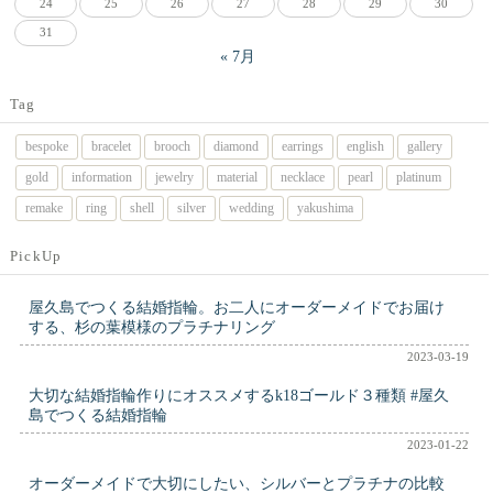
24
25
26
27
28
29
30
31
« 7月
Tag
bespoke
bracelet
brooch
diamond
earrings
english
gallery
gold
information
jewelry
material
necklace
pearl
platinum
remake
ring
shell
silver
wedding
yakushima
PickUp
屋久島でつくる結婚指輪。お二人にオーダーメイドでお届け
する、杉の葉模様のプラチナリング
2023-03-19
大切な結婚指輪作りにオススメするk18ゴールド３種類 #屋久
島でつくる結婚指輪
2023-01-22
オーダーメイドで大切にしたい、シルバーとプラチナの比較