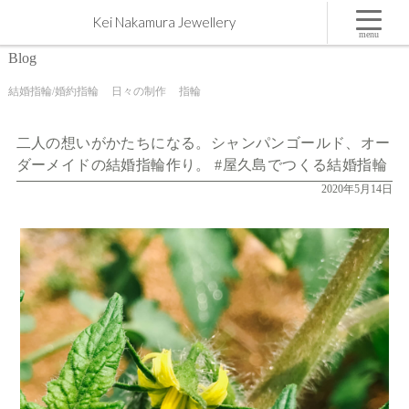
二人の想いがかたちになる。シャンパンゴールド、オーダーメイドの結婚指輪作り。 #屋久島で
Kei Nakamura Jewellery
つくる結婚指輪 | 屋久島,ジュエリー,オーダーメイドのマリッジリング（結婚・婚約指輪）制作 |
Kei Nakamura Jewellery Blog
menu
Blog
結婚指輪/婚約指輪
日々の制作
指輪
二人の想いがかたちになる。シャンパンゴールド、オー
ダーメイドの結婚指輪作り。 #屋久島でつくる結婚指輪
2020年5月14日