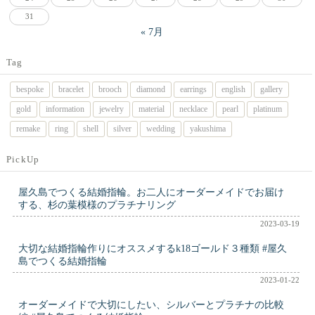
31
« 7月
Tag
bespoke
bracelet
brooch
diamond
earrings
english
gallery
gold
information
jewelry
material
necklace
pearl
platinum
remake
ring
shell
silver
wedding
yakushima
PickUp
屋久島でつくる結婚指輪。お二人にオーダーメイドでお届け
する、杉の葉模様のプラチナリング
2023-03-19
大切な結婚指輪作りにオススメするk18ゴールド３種類 #屋久
島でつくる結婚指輪
2023-01-22
オーダーメイドで大切にしたい、シルバーとプラチナの比較