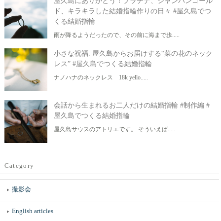
屋久島にありがとう！プラチナ、シャンパンゴール
ド、キラキラした結婚指輪作りの日々 #屋久島でつ
くる結婚指輪
雨が降るようだったので、その前に海まで歩.....
小さな祝福. 屋久島からお届けする“菜の花のネック
レス” #屋久島でつくる結婚指輪
ナノハナのネックレス 18k yello.....
会話から生まれるお二人だけの結婚指輪 #制作編 #
屋久島でつくる結婚指輪
屋久島サウスのアトリエです。 そういえば.....
Category
撮影会
English articles