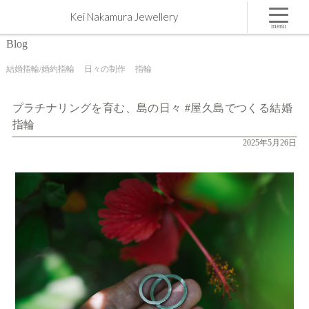
プラチナリングを育む、島の日々 #屋久島でつくる結婚指輪 | 屋久島,ジュエリー,オーダーメイド
Kei Nakamura Jewellery
のマリッジリング（結婚・婚約指輪）制作 | Kei Nakamura Jewellery Blog
menu
Blog
結婚指輪/婚約指輪
日々の制作
指輪
プラチナリングを育む、島の日々 #屋久島でつくる結婚
指輪
2025年5月26日