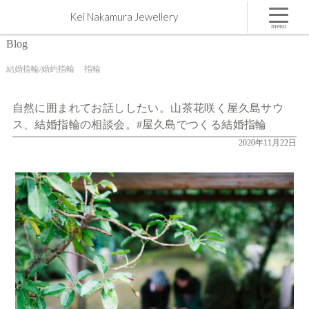
自然に囲まれてお話ししたい。山茶花咲く屋久島サウス、結婚指輪の相談会。#屋久島でつくる
Kei Nakamura Jewellery
結婚指輪 | 屋久島,ジュエリー,オーダーメイドのマリッジリング（結婚・婚約指輪）制作 | Kei
Nakamura Jewellery Blog
menu
Blog
結婚指輪/婚約指輪
指輪
自然に囲まれてお話ししたい。山茶花咲く屋久島サウ
ス、結婚指輪の相談会。#屋久島でつくる結婚指輪
2020年11月22日