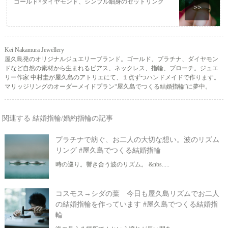
ゴールド×ダイヤモンド、シンプル細身のセットリング
>>
Kei Nakamura Jewellery
屋久島発のオリジナルジュエリーブランド。ゴールド、プラチナ、ダイヤモン
ドなど自然の素材から生まれるピアス、ネックレス、指輪、ブローチ。ジュエ
リー作家 中村圭が屋久島のアトリエにて、１点ずつハンドメイドで作ります。
マリッジリングのオーダーメイドプラン“屋久島でつくる結婚指輪”に夢中。
関連する 結婚指輪/婚約指輪の記事
プラチナで紡ぐ、お二人の大切な想い。波のリズム
リング #屋久島でつくる結婚指輪
時の巡り。響き合う波のリズム。 &nbs.....
コスモス→シダの葉 今日も屋久島リズムでお二人
の結婚指輪を作っています #屋久島でつくる結婚指
輪