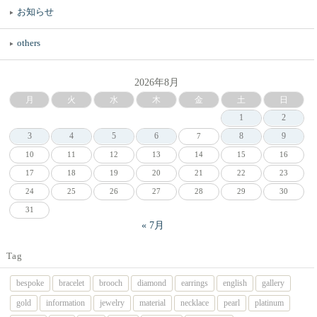
お知らせ
others
2026年8月
月
火
水
木
金
土
日
1
2
3
4
5
6
8
9
7
10
11
12
13
14
15
16
17
18
19
20
21
22
23
24
25
26
27
28
29
30
31
« 7月
Tag
bespoke
bracelet
brooch
diamond
earrings
english
gallery
gold
information
jewelry
material
necklace
pearl
platinum