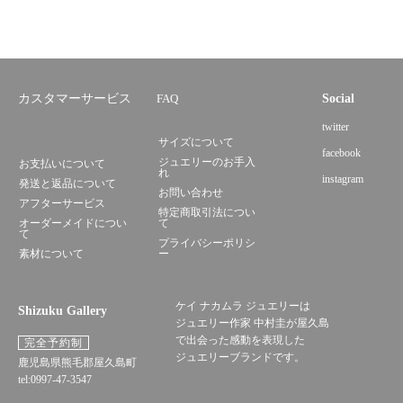
カスタマーサービス
FAQ
Social
twitter
サイズについて
facebook
ジュエリーのお手入
お支払いについて
れ
instagram
発送と返品について
お問い合わせ
アフターサービス
特定商取引法につい
オーダーメイドについ
て
て
プライバシーポリシ
素材について
ー
ケイ ナカムラ ジュエリーは
Shizuku Gallery
ジュエリー作家 中村圭が屋久島
で出会った感動を表現した
完全予約制
ジュエリーブランドです。
鹿児島県熊毛郡屋久島町
tel:0997-47-3547