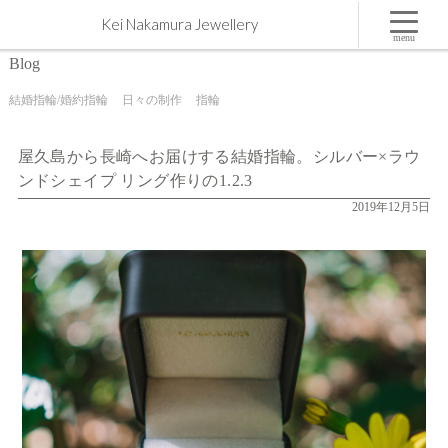
屋久島から長崎へお届けする結婚指輪。シルバー×ラウンドシェイプ リング作りの1.2.3 | 屋久島,
Kei Nakamura Jewellery
ジュエリー,オーダーメイドのマリッジリング（結婚・婚約指輪）制作 | Kei Nakamura Jewellery
Blog
menu
Blog
結婚指輪/婚約指輪
日々の制作
指輪
屋久島から長崎へお届けする結婚指輪。シルバー×ラウ
ンドシェイプ リング作りの1.2.3
2019年12月5日