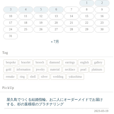
1
2
3
4
5
6
7
8
9
10
11
12
13
14
15
16
17
18
19
20
21
22
23
24
25
26
27
28
29
30
31
« 7月
Tag
bespoke
bracelet
brooch
diamond
earrings
english
gallery
gold
information
jewelry
material
necklace
pearl
platinum
remake
ring
shell
silver
wedding
yakushima
PickUp
屋久島でつくる結婚指輪。お二人にオーダーメイドでお届け
する、杉の葉模様のプラチナリング
2023-03-19