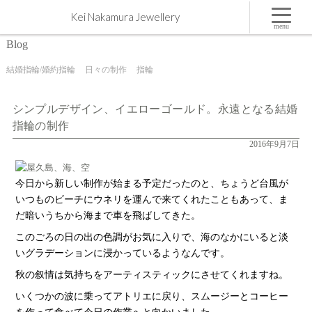
シンプルデザイン、イエローゴールド。永遠となる結婚指輪の制作 | 屋久島,ジュエリー,オーダー
Kei Nakamura Jewellery
メイドのマリッジリング（結婚・婚約指輪）制作 | Kei Nakamura Jewellery Blog
menu
Blog
結婚指輪/婚約指輪
日々の制作
指輪
シンプルデザイン、イエローゴールド。永遠となる結婚
指輪の制作
2016年9月7日
今日から新しい制作が始まる予定だったのと、ちょうど台風が
いつものビーチにウネリを運んで来てくれたこともあって、ま
だ暗いうちから海まで車を飛ばしてきた。
このごろの日の出の色調がお気に入りで、海のなかにいると淡
いグラデーションに浸かっているようなんです。
秋の叙情は気持ちをアーティスティックにさせてくれますね。
いくつかの波に乗ってアトリエに戻り、スムージーとコーヒー