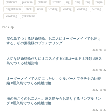
plartinum
platinum
platnum
remake
rig
rimg
ring
ringm
ringplatinum
shell
silver
wdding
weddig
wedding
weding
wwdding
yakushima
PickUp
屋久島でつくる結婚指輪。お二人にオーダーメイドでお届け
する、杉の葉模様のプラチナリング
2023-03-19
大切な結婚指輪作りにオススメするk18ゴールド３種類 #屋久
島でつくる結婚指輪
2023-01-22
オーダーメイドで大切にしたい、シルバーとプラチナの比較
編 #屋久島でつくる結婚指輪
2022-11-01
海の向こうのお二人へ。屋久島からお送りするサンプルリン
グ #屋久島でつくる結婚指輪
2022-10-27