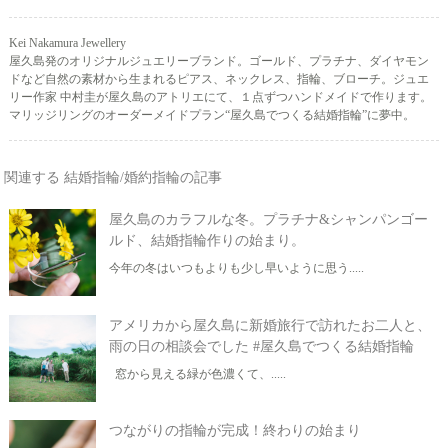
Kei Nakamura Jewellery
屋久島発のオリジナルジュエリーブランド。ゴールド、プラチナ、ダイヤモン
ドなど自然の素材から生まれるピアス、ネックレス、指輪、ブローチ。ジュエ
リー作家 中村圭が屋久島のアトリエにて、１点ずつハンドメイドで作ります。
マリッジリングのオーダーメイドプラン“屋久島でつくる結婚指輪”に夢中。
関連する 結婚指輪/婚約指輪の記事
屋久島のカラフルな冬。プラチナ&シャンパンゴー
ルド、結婚指輪作りの始まり。
今年の冬はいつもよりも少し早いように思う.....
アメリカから屋久島に新婚旅行で訪れたお二人と、
雨の日の相談会でした #屋久島でつくる結婚指輪
窓から見える緑が色濃くて、.....
つながりの指輪が完成！終わりの始まり