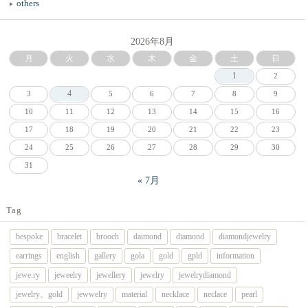
others
2026年8月
月
火
水
木
金
土
日
1
2
4
3
5
6
7
8
9
10
11
12
13
14
15
16
17
18
19
20
21
22
23
24
25
26
27
28
29
30
31
« 7月
Tag
bespoke
bracelet
brooch
daimond
diamond
diamondjewelry
earrings
english
gallery
gola
gold
gpld
information
jewe.ry
jeweelry
jewellery
jewelry
jewelrydiamond
jewelry、gold
jewwelry
material
necklace
neclace
pearl