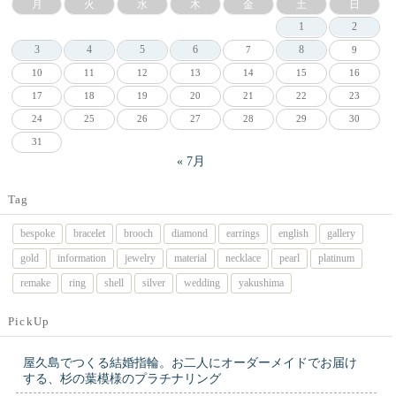
月
火
水
木
金
土
日
1
2
3
4
5
6
8
7
9
10
11
12
13
14
15
16
17
18
19
20
21
22
23
24
25
26
27
28
29
30
31
« 7月
Tag
bespoke
bracelet
brooch
diamond
earrings
english
gallery
gold
information
jewelry
material
necklace
pearl
platinum
remake
ring
shell
silver
wedding
yakushima
PickUp
屋久島でつくる結婚指輪。お二人にオーダーメイドでお届け
する、杉の葉模様のプラチナリング