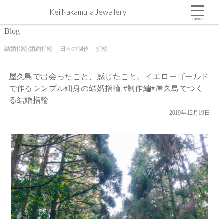
屋久島で出会ったこと、感じたこと。イエローゴールドで作るシンプル細身の結婚指輪 #制作編#
Kei Nakamura Jewellery
屋久島でつくる結婚指輪 | 屋久島,ジュエリー,オーダーメイドのマリッジリング（結婚・婚約指
輪）制作 | Kei Nakamura Jewellery Blog
menu
Blog
結婚指輪/婚約指輪
日々の制作
指輪
屋久島で出会ったこと、感じたこと。イエローゴールド
で作るシンプル細身の結婚指輪 #制作編#屋久島でつく
る結婚指輪
2019年12月19日