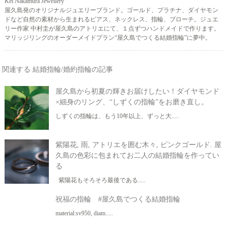
Kei Nakamura Jewellery
屋久島発のオリジナルジュエリーブランド。ゴールド、プラチナ、ダイヤモン
ドなど自然の素材から生まれるピアス、ネックレス、指輪、ブローチ。ジュエ
リー作家 中村圭が屋久島のアトリエにて、１点ずつハンドメイドで作ります。
マリッジリングのオーダーメイドプラン“屋久島でつくる結婚指輪”に夢中。
関連する 結婚指輪/婚約指輪の記事
屋久島から初夏の輝きお届けしたい！ダイヤモンド
×細身のリング、“しずくの指輪”をお磨き直し。
しずくの指輪は、もう10年以上、ずっと大.....
紫陽花, 雨, アトリエを囲む木々, ピンクゴールド. 屋
久島の色彩に包まれてお二人の結婚指輪を作ってい
る
紫陽花もそろそろ最後である.....
祝福の指輪 #屋久島でつくる結婚指輪
material:sv950, diam.....