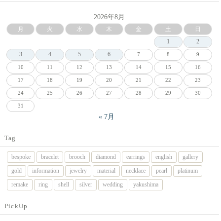
2026年8月
月
火
水
木
金
土
日
1
2
3
4
5
6
7
8
9
10
11
12
13
14
15
16
17
18
19
20
21
22
23
24
25
26
27
28
29
30
31
« 7月
Tag
bespoke
bracelet
brooch
diamond
earrings
english
gallery
gold
information
jewelry
material
necklace
pearl
platinum
remake
ring
shell
silver
wedding
yakushima
PickUp