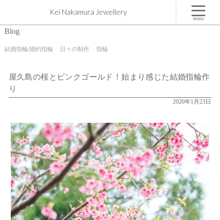
屋久島の桜とピンクゴールド！始まり感じた結婚指輪作り | 屋久島,ジュエリー,オーダーメイドの
Kei Nakamura Jewellery
マリッジリング（結婚・婚約指輪）制作 | Kei Nakamura Jewellery Blog
menu
Blog
結婚指輪/婚約指輪
日々の制作
指輪
屋久島の桜とピンクゴールド！始まり感じた結婚指輪作
り
2020年1月23日