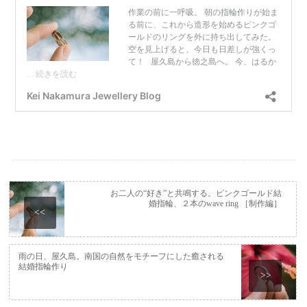
お二人の“好き”と共鳴する。ピンクゴールド結
婚指輪、２本のwave ring ［制作編］
<<
雨の日、屋久島。南国の自然をモチーフにした癒される
結婚指輪作り
>>