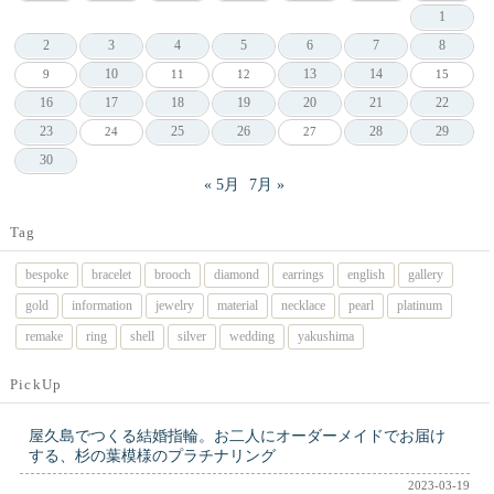
1
2
3
4
5
6
7
8
10
13
14
9
11
12
15
16
17
18
19
20
21
22
23
25
26
28
29
24
27
30
« 5月
7月 »
Tag
bespoke
bracelet
brooch
diamond
earrings
english
gallery
gold
information
jewelry
material
necklace
pearl
platinum
remake
ring
shell
silver
wedding
yakushima
PickUp
屋久島でつくる結婚指輪。お二人にオーダーメイドでお届け
する、杉の葉模様のプラチナリング
2023-03-19