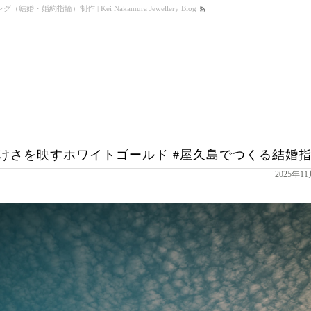
結婚・婚約指輪）制作 | Kei Nakamura Jewellery Blog
けさを映すホワイトゴールド #屋久島でつくる結婚
2025年1