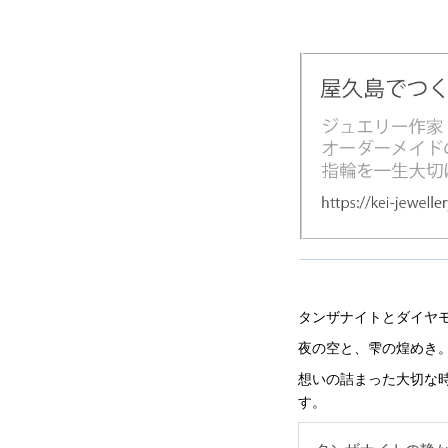
タンザナイトとダイヤ
夜の空と、雫の煌めき
想いの詰まった大切な
す。