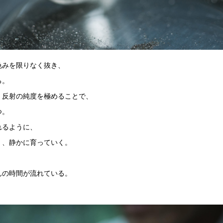
色みを限りなく抜き、
る。
、反射の純度を極めることで、
つ。
れるように、
く、静かに育っていく。
、
んの時間が流れている。