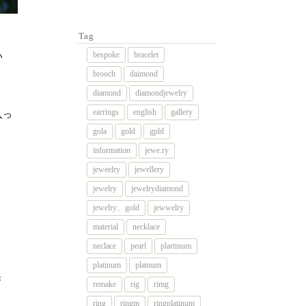
Tag
bespoke
bracelet
い
brooch
daimond
diamond
diamondjewelry
earrings
english
gallery
入っ
gola
gold
gpld
information
jewe.ry
jeweelry
jewellery
jewelry
jewelrydiamond
jewelry、gold
jewwelry
material
necklace
neclace
pearl
plartinum
platinum
platnum
き
remake
rig
rimg
ring
ringm
ringplatinum