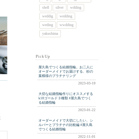
shell
silver
wdding
weddig
wedding
weding
wwdding
yakushima
PickUp
屋久島でつくる結婚指輪。お二人に
オーダーメイドでお届けする、杉の
葉模様のプラチナリング
2023-03-19
大切な結婚指輪作りにオススメする
k18ゴールド３種類 #屋久島でつく
る結婚指輪
2023-01-22
ま
オーダーメイドで大切にしたい、シ
ルバーとプラチナの比較編 #屋久島
でつくる結婚指輪
2022-11-01